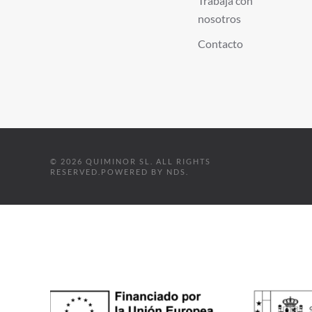
Trabaja con
nosotros
Contacto
©
2026
QUIMINOR SL. ALL RIGHTS
RESERVED.
POWERED BY
NDS
.