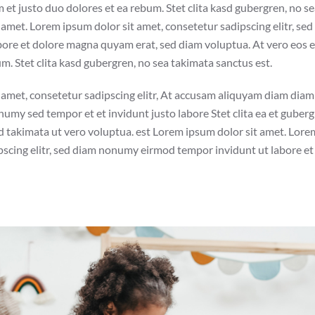
 et justo duo dolores et ea rebum. Stet clita kasd gubergren, no s
 amet. Lorem ipsum dolor sit amet, consetetur sadipscing elitr, s
bore et dolore magna quyam erat, sed diam voluptua. At vero eos e
m. Stet clita kasd gubergren, no sea takimata sanctus est.
 amet, consetetur sadipscing elitr, At accusam aliquyam diam diam
numy sed tempor et et invidunt justo labore Stet clita ea et gube
d takimata ut vero voluptua. est Lorem ipsum dolor sit amet. Lore
pscing elitr, sed diam nonumy eirmod tempor invidunt ut labore e