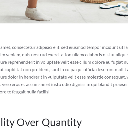
amet, consectetur adipisici elit, sed eiusmod tempor incidunt ut 
im veniam, quis nostrud exercitation ullamco laboris nisi ut aliq
ure reprehenderit in voluptate velit esse cillum dolore eu fugiat nu
t cupiditat non proident, sunt in culpa qui officia deserunt mollit
ure dolor in hendrerit in vulputate velit esse molestie consequat, 
 at vero eros et accumsan et iusto odio dignissim qui blandit praese
e te feugait nulla facilisi.
lity Over Quantity