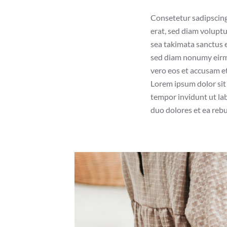
Consetetur sadipscing
erat, sed diam voluptu
sea takimata sanctus e
sed diam nonumy eirmo
vero eos et accusam et
Lorem ipsum dolor sit
tempor invidunt ut la
duo dolores et ea rebu