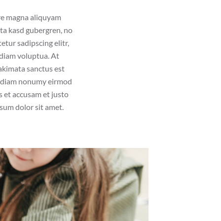
ore magna aliquyam
ita kasd gubergren, no
tur sadipscing elitr,
diam voluptua. At
takimata sanctus est
ed diam nonumy eirmod
s et accusam et justo
sum dolor sit amet.