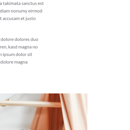
ea takimata sanctus est
ed diam nonumy eirmod
t accusam et justo
 dolore dolores duo
rgren, kasd magna no
m ipsum dolor sit
t dolore magna