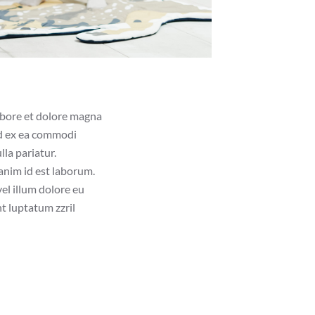
labore et dolore magna
uid ex ea commodi
lla pariatur.
 anim id est laborum.
vel illum dolore eu
nt luptatum zzril