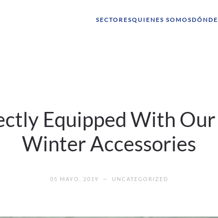
SECTORES
QUIENES SOMOS
DÓNDE
ectly Equipped With Ou
Winter Accessories
05 MAYO, 2019
—
UNCATEGORIZED