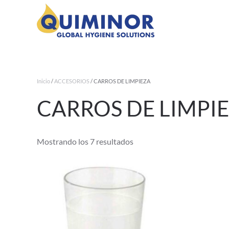
Ir al contenido principal
Inicio
/
ACCESORIOS
/ CARROS DE LIMPIEZA
CARROS DE LIMPI
Ordenado
Mostrando los 7 resultados
por
los
últimos