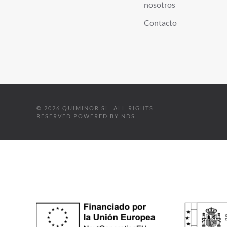
nosotros
Contacto
©
2026
QUIMINOR SL. ALL RIGHTS
RESERVED.
POWERED BY
NDS
.