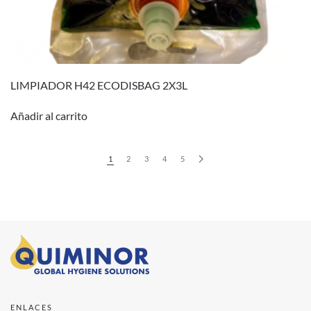
LIMPIADOR H42 ECODISBAG 2X3L
Añadir al carrito
1
2
3
4
5
ENLACES