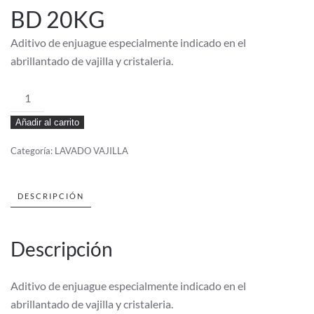
BD 20KG
Aditivo de enjuague especialmente indicado en el
abrillantado de vajilla y cristaleria.
ABRILLANTADOR
AIRON
Añadir al carrito
BD
20KG
Categoría:
LAVADO VAJILLA
cantidad
DESCRIPCIÓN
Descripción
Aditivo de enjuague especialmente indicado en el
abrillantado de vajilla y cristaleria.