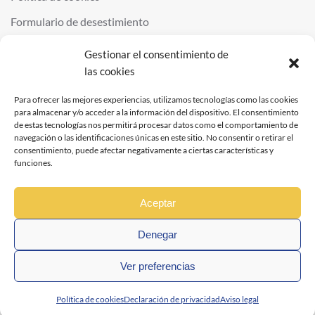
Formulario de desestimiento
Gestionar el consentimiento de
las cookies
©
2026
QUIMINOR SL. ALL RIGHTS RESERVED.
POWERED BY
NDS
.
Para ofrecer las mejores experiencias, utilizamos tecnologías como las cookies
para almacenar y/o acceder a la información del dispositivo. El consentimiento
de estas tecnologías nos permitirá procesar datos como el comportamiento de
navegación o las identificaciones únicas en este sitio. No consentir o retirar el
consentimiento, puede afectar negativamente a ciertas características y
funciones.
Aceptar
Denegar
Ver preferencias
Política de cookies
Declaración de privacidad
Aviso legal