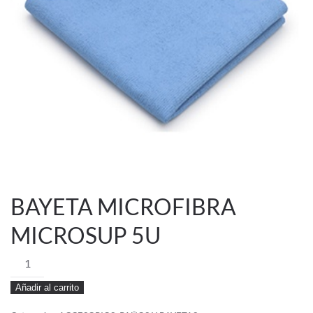
BAYETA MICROFIBRA
MICROSUP 5U
BAYETA
MICROFIBRA
Añadir al carrito
MICROSUP
5U