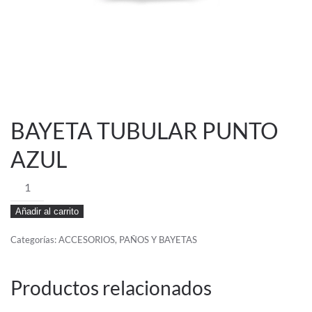
BAYETA TUBULAR PUNTO
AZUL
BAYETA
TUBULAR
Añadir al carrito
PUNTO
AZUL
Categorías:
ACCESORIOS
,
PAÑOS Y BAYETAS
cantidad
Productos relacionados