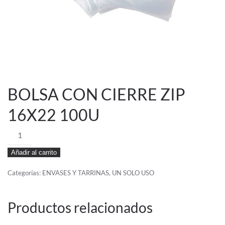
BOLSA CON CIERRE ZIP
16X22 100U
BOLSA
CON
Añadir al carrito
CIERRE
ZIP
Categorías:
ENVASES Y TARRINAS
,
UN SOLO USO
16X22
100U
Productos relacionados
cantidad