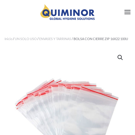
Ir al contenido principal
Inicio
/
UN SOLO USO
/
ENVASES Y TARRINAS
/ BOLSA CON CIERRE ZIP 16X22 100U