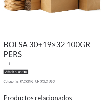
BOLSA 30+19×32 100GR
PERS
BOLSA
30+19x32
Añadir al carrito
100GR
PERS
Categorías:
PACKING
,
UN SOLO USO
cantidad
Productos relacionados