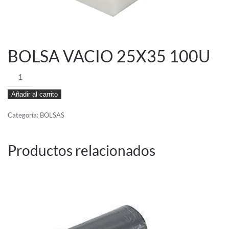
BOLSA VACIO 25X35 100U
BOLSA
VACIO
Añadir al carrito
25X35
100U
Categoría:
BOLSAS
cantidad
Productos relacionados