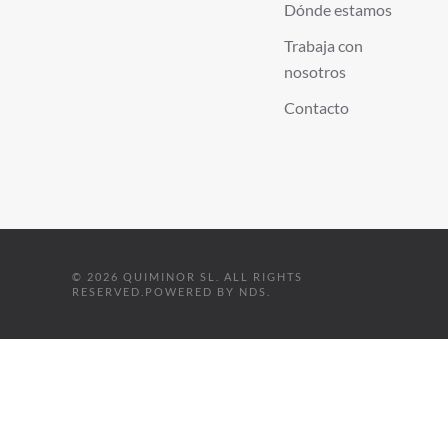
Dónde estamos
Trabaja con
nosotros
Contacto
©
2026
QUIMINOR SL. ALL RIGHTS
RESERVED.
POWERED BY
NDS
.