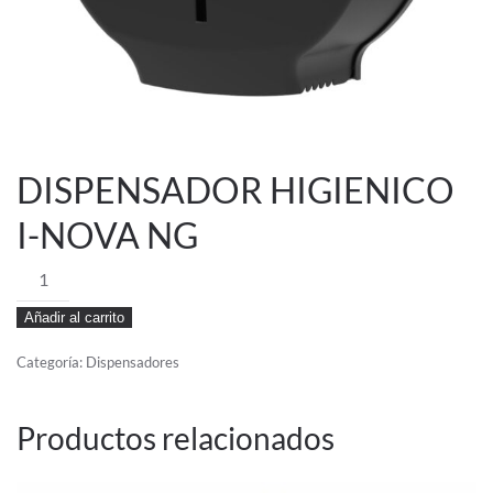
DISPENSADOR HIGIENICO
I-NOVA NG
DISPENSADOR
HIGIENICO
Añadir al carrito
I-
NOVA
Categoría:
Dispensadores
NG
cantidad
Productos relacionados