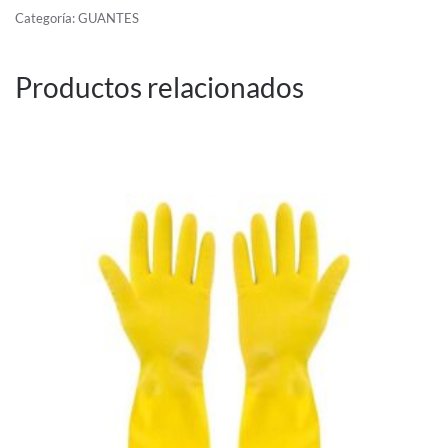
S/P
Categoría:
GUANTES
T/P
100U
Productos relacionados
cantidad