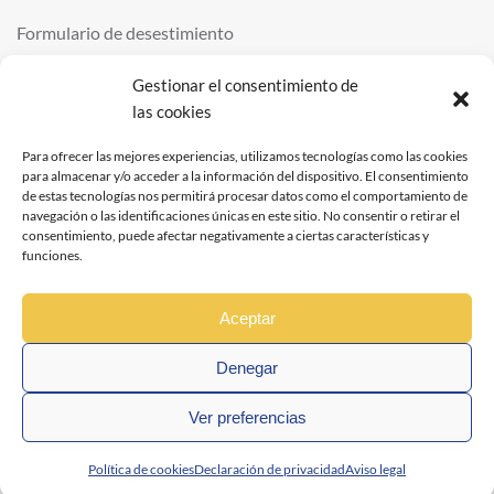
Formulario de desestimiento
Gestionar el consentimiento de
las cookies
©
2026
QUIMINOR SL. ALL RIGHTS RESERVED.
POWERED BY
NDS
.
Para ofrecer las mejores experiencias, utilizamos tecnologías como las cookies
para almacenar y/o acceder a la información del dispositivo. El consentimiento
de estas tecnologías nos permitirá procesar datos como el comportamiento de
navegación o las identificaciones únicas en este sitio. No consentir o retirar el
consentimiento, puede afectar negativamente a ciertas características y
funciones.
Aceptar
Denegar
Ver preferencias
Política de cookies
Declaración de privacidad
Aviso legal