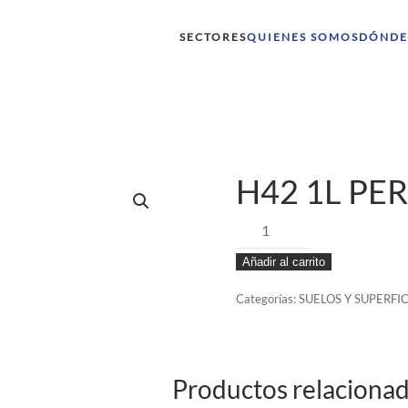
SECTORES
QUIENES SOMOS
DÓNDE
H42 1L PE
H42
1L
Añadir al carrito
PERFECT
cantidad
Categorías:
SUELOS Y SUPERFIC
Productos relaciona