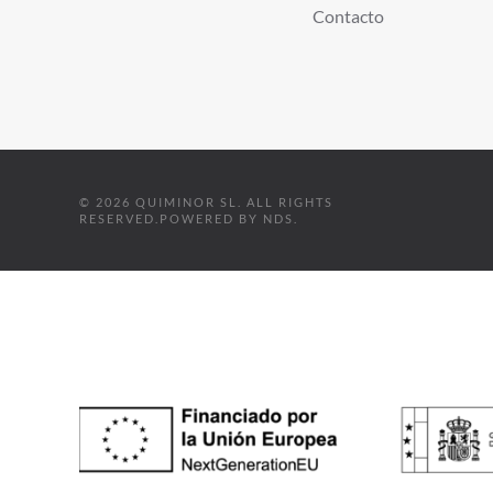
Contacto
©
2026
QUIMINOR SL. ALL RIGHTS
RESERVED.
POWERED BY
NDS
.