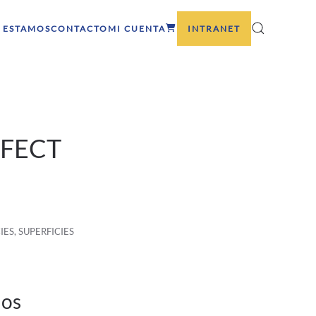
 ESTAMOS
CONTACTO
MI CUENTA
INTRANET
RFECT
IES
,
SUPERFICIES
dos