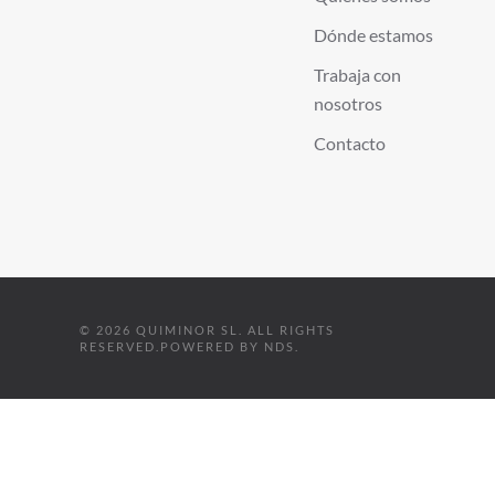
Dónde estamos
Trabaja con
nosotros
Contacto
©
2026
QUIMINOR SL. ALL RIGHTS
RESERVED.
POWERED BY
NDS
.