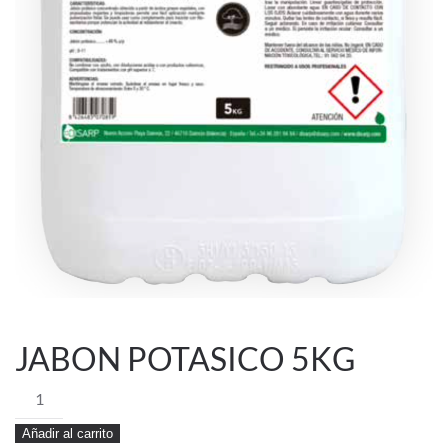
JABON POTASICO 5KG
JABON
POTASICO
Añadir al carrito
5KG