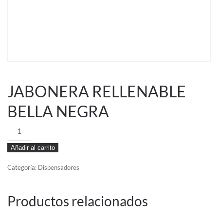
JABONERA RELLENABLE
BELLA NEGRA
JABONERA
RELLENABLE
Añadir al carrito
BELLA
NEGRA
Categoría:
Dispensadores
cantidad
Productos relacionados