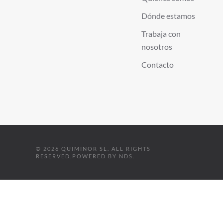
Dónde estamos
Trabaja con
nosotros
Contacto
©
2026
QUIMINOR SL. ALL RIGHTS
RESERVED.
POWERED BY
NDS
.