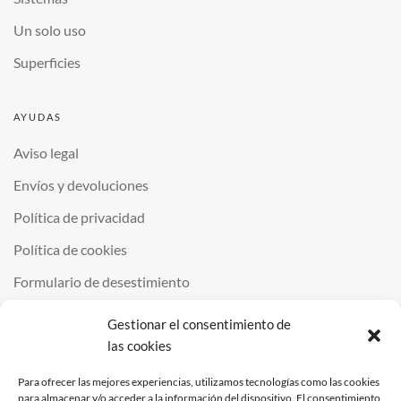
Un solo uso
Superficies
AYUDAS
Aviso legal
Envíos y devoluciones
Política de privacidad
Política de cookies
Formulario de desestimiento
Gestionar el consentimiento de
las cookies
©
2026
QUIMINOR SL. ALL RIGHTS RESERVED.
POWERED BY
NDS
.
Para ofrecer las mejores experiencias, utilizamos tecnologías como las cookies
para almacenar y/o acceder a la información del dispositivo. El consentimiento