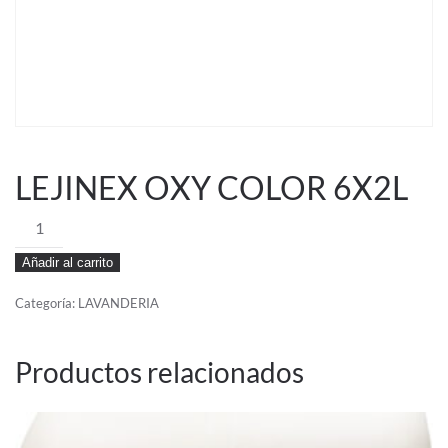
LEJINEX OXY COLOR 6X2L
LEJINEX
OXY
Añadir al carrito
COLOR
6X2L
Categoría:
LAVANDERIA
cantidad
Productos relacionados