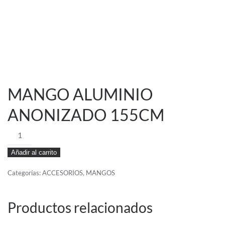
MANGO ALUMINIO
ANONIZADO 155CM
MANGO
ALUMINIO
Añadir al carrito
ANONIZADO
155CM
Categorías:
ACCESORIOS
,
MANGOS
cantidad
Productos relacionados