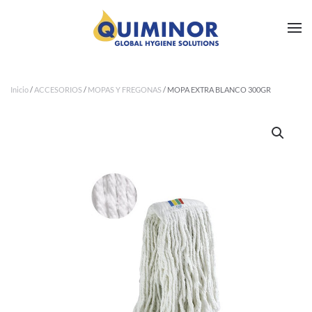
Ir al contenido principal
Inicio
/
ACCESORIOS
/
MOPAS Y FREGONAS
/ MOPA EXTRA BLANCO 300GR