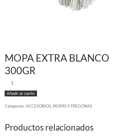
MOPA EXTRA BLANCO
300GR
MOPA
EXTRA
Añadir al carrito
BLANCO
300GR
Categorías:
ACCESORIOS
,
MOPAS Y FREGONAS
cantidad
Productos relacionados