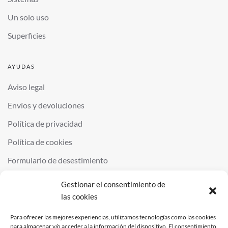
Un solo uso
Superficies
AYUDAS
Aviso legal
Envíos y devoluciones
Política de privacidad
Política de cookies
Formulario de desestimiento
Gestionar el consentimiento de
las cookies
©
2026
QUIMINOR SL. ALL RIGHTS RESERVED.
POWERED BY
NDS
.
Para ofrecer las mejores experiencias, utilizamos tecnologías como las cookies
para almacenar y/o acceder a la información del dispositivo. El consentimiento