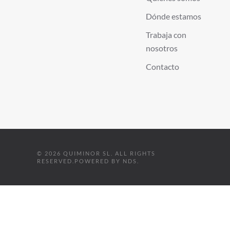
Dónde estamos
Trabaja con
nosotros
Contacto
©
2026
QUIMINOR SL. ALL RIGHTS
RESERVED.
POWERED BY
NDS
.