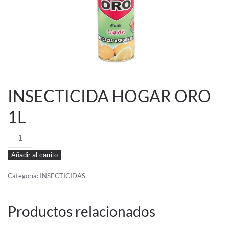
INSECTICIDA HOGAR ORO
1L
INSECTICIDA
HOGAR
Añadir al carrito
ORO
1L
Categoría:
INSECTICIDAS
cantidad
Productos relacionados