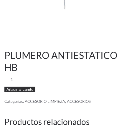
PLUMERO ANTIESTATICO
HB
PLUMERO
ANTIESTATICO
Añadir al carrito
HB
cantidad
Categorías:
ACCESORIO LIMPIEZA
,
ACCESORIOS
Productos relacionados