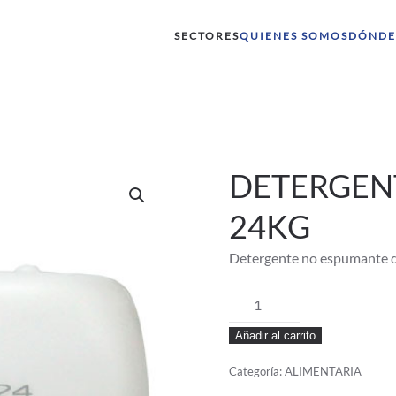
SECTORES
QUIENES SOMOS
DÓNDE
DETERGEN
24KG
Detergente no espumante de
DETERGENTE
POWERALCACIP
Añadir al carrito
24KG
cantidad
Categoría:
ALIMENTARIA