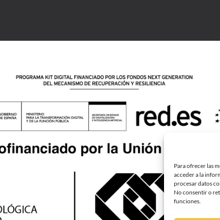
Para ofrecer las m
acceder a la infor
procesar datos com
No consentir o ret
funciones.