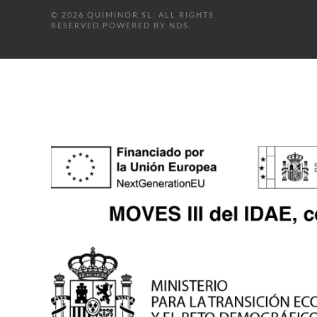
©
2026
QUIMINOR SL. ALL RIGHTS
RESERVED.
POWERED BY
NDS
.