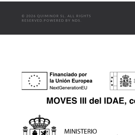
©
2026
QUIMINOR SL. ALL RIGHTS
RESERVED.
POWERED BY
NDS
.