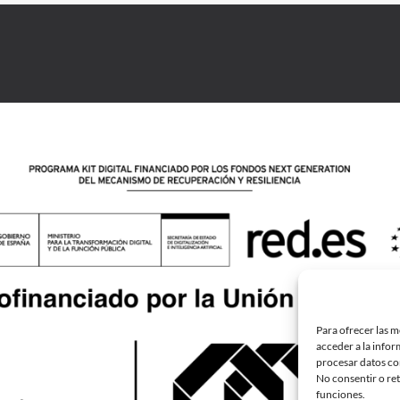
Para ofrecer las m
acceder a la infor
procesar datos com
No consentir o ret
funciones.