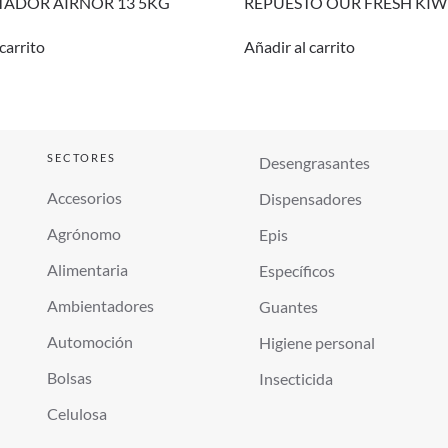
TADOR AIRNOR 13 5KG
REPUESTO OUR FRESH KIW
carrito
Añadir al carrito
SECTORES
Desengrasantes
Accesorios
Dispensadores
Agrónomo
Epis
Alimentaria
Específicos
Ambientadores
Guantes
Automoción
Higiene personal
Bolsas
Insecticida
Celulosa