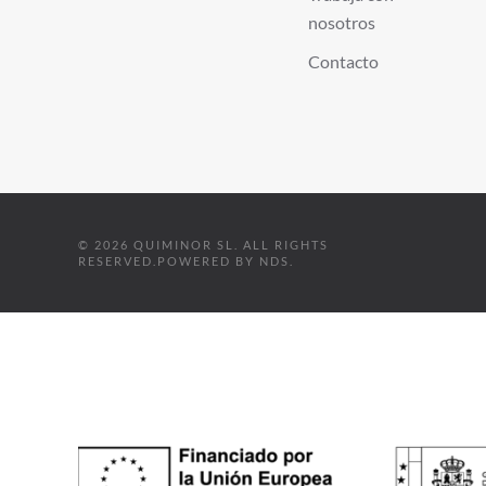
nosotros
Contacto
©
2026
QUIMINOR SL. ALL RIGHTS
RESERVED.
POWERED BY
NDS
.