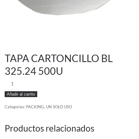
TAPA CARTONCILLO BL
325.24 500U
TAPA
CARTONCILLO
Añadir al carrito
BL
325.24
Categorías:
PACKING
,
UN SOLO USO
500U
cantidad
Productos relacionados