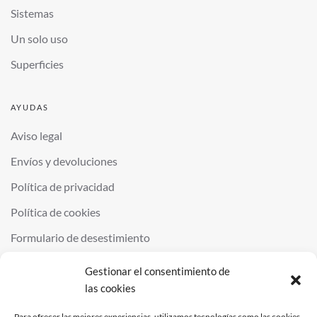
Sistemas
Un solo uso
Superficies
AYUDAS
Aviso legal
Envíos y devoluciones
Política de privacidad
Política de cookies
Formulario de desestimiento
Gestionar el consentimiento de
las cookies
©
2026
QUIMINOR SL. ALL RIGHTS RESERVED.
POWERED BY
NDS
.
Para ofrecer las mejores experiencias, utilizamos tecnologías como las cookies