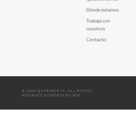
Dónde estamos
Trabaja con
nosotros
Contacto
©
2026
QUIMINOR SL. ALL RIGHTS
RESERVED.
POWERED BY
NDS
.