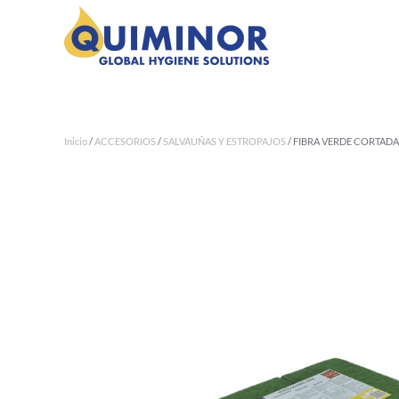
Ir al contenido principal
Inicio
/
ACCESORIOS
/
SALVAUÑAS Y ESTROPAJOS
/ FIBRA VERDE CORTADA