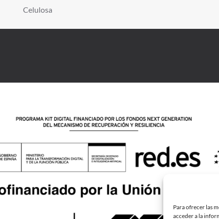
Celulosa
Para ofrecer las m
acceder a la infor