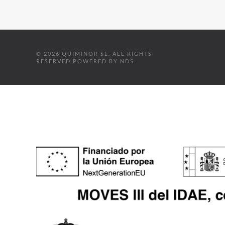
©
2026
QUIMINOR SL. ALL RIGHTS
RESERVED.
POWERED BY
NDS
.