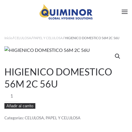
Ir al contenido principal
Inicio
/
CELULOSA
/
PAPEL Y CELULOSA
/ HIGIENICO DOMESTICO 56M 2C 56U
HIGIENICO DOMESTICO
56M 2C 56U
HIGIENICO
DOMESTICO
Añadir al carrito
56M
2C
Categorías:
CELULOSA
,
PAPEL Y CELULOSA
56U
cantidad