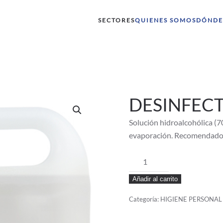
SECTORES
QUIENES SOMOS
DÓNDE
DESINFECT
Solución hidroalcohólica (7
evaporación. Recomendado p
DESINFECTANTE
HIGISOL
Añadir al carrito
70
5L
Categoría:
HIGIENE PERSONAL
cantidad