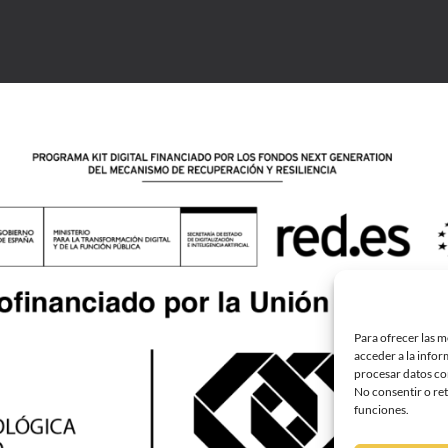
Para ofrecer las m
acceder a la infor
procesar datos com
No consentir o ret
funciones.