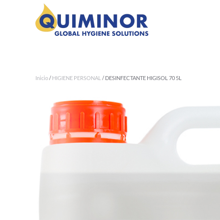
Ir al contenido principal
Inicio
/
HIGIENE PERSONAL
/ DESINFECTANTE HIGISOL 70 5L