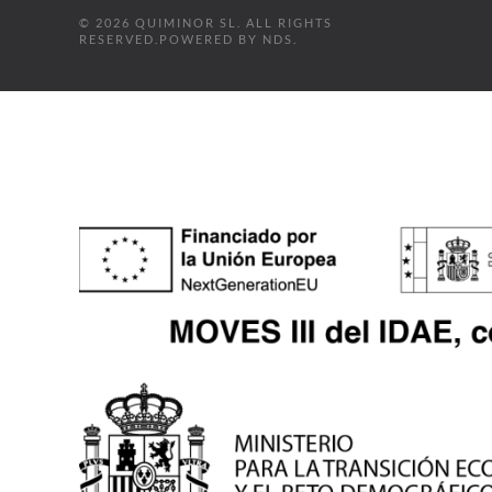
©
2026
QUIMINOR SL. ALL RIGHTS
RESERVED.
POWERED BY
NDS
.