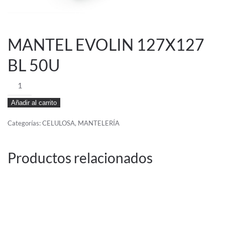
MANTEL EVOLIN 127X127
BL 50U
MANTEL
EVOLIN
Añadir al carrito
127X127
BL
Categorías:
CELULOSA
,
MANTELERÍA
50U
cantidad
Productos relacionados