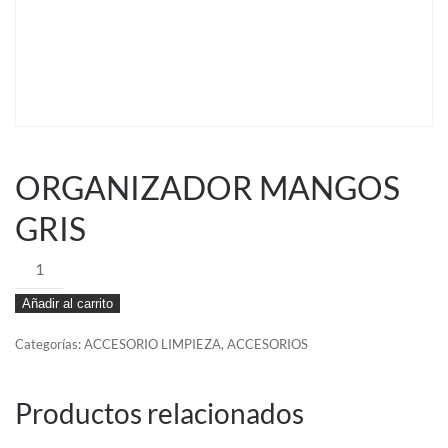
ORGANIZADOR MANGOS
GRIS
ORGANIZADOR
MANGOS
Añadir al carrito
GRIS
cantidad
Categorías:
ACCESORIO LIMPIEZA
,
ACCESORIOS
Productos relacionados