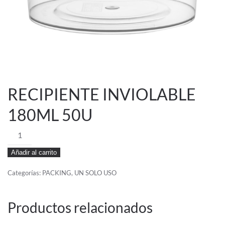
RECIPIENTE INVIOLABLE
180ML 50U
RECIPIENTE
INVIOLABLE
Añadir al carrito
180ML
50U
Categorías:
PACKING
,
UN SOLO USO
cantidad
Productos relacionados