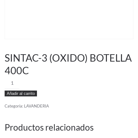
SINTAC-3 (OXIDO) BOTELLA
400C
SINTAC-
3
Añadir al carrito
(OXIDO)
BOTELLA
Categoría:
LAVANDERIA
400C
cantidad
Productos relacionados