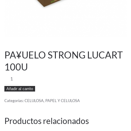
PA¥UELO STRONG LUCART
100U
PA¥UELO
STRONG
Añadir al carrito
LUCART
100U
Categorías:
CELULOSA
,
PAPEL Y CELULOSA
cantidad
Productos relacionados