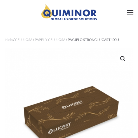
Ir al contenido principal
Inicio
/
CELULOSA
/
PAPEL Y CELULOSA
/ PA¥UELO STRONG LUCART 100U