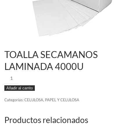
TOALLA SECAMANOS
LAMINADA 4000U
TOALLA
SECAMANOS
Añadir al carrito
LAMINADA
4000U
Categorías:
CELULOSA
,
PAPEL Y CELULOSA
cantidad
Productos relacionados