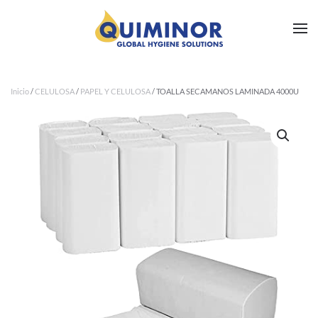
Ir al contenido principal
Inicio
/
CELULOSA
/
PAPEL Y CELULOSA
/ TOALLA SECAMANOS LAMINADA 4000U