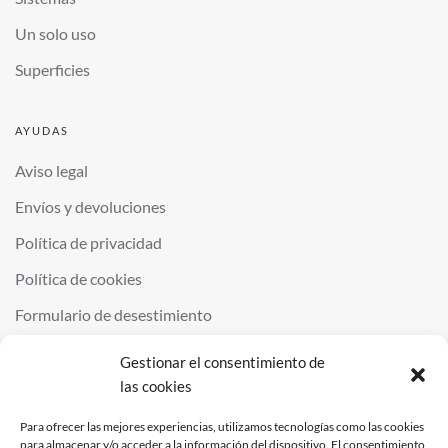
Un solo uso
Superficies
AYUDAS
Aviso legal
Envíos y devoluciones
Política de privacidad
Política de cookies
Formulario de desestimiento
Gestionar el consentimiento de
las cookies
©
2026
QUIMINOR SL. ALL RIGHTS RESERVED.
POWERED BY
NDS
.
Para ofrecer las mejores experiencias, utilizamos tecnologías como las cookies
para almacenar y/o acceder a la información del dispositivo. El consentimiento