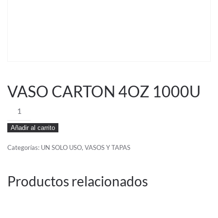
VASO CARTON 4OZ 1000U
VASO
CARTON
Añadir al carrito
4OZ
1000U
Categorías:
UN SOLO USO
,
VASOS Y TAPAS
cantidad
Productos relacionados