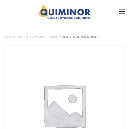
Ir al contenido principal
Inicio
/
UN SOLO USO
/
VASOS Y TAPAS
/ VASO CARTON 4OZ 1000U