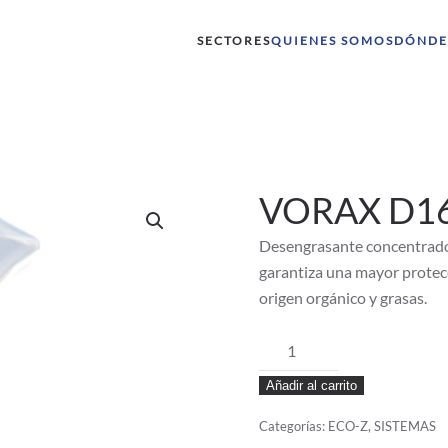
SECTORES
QUIENES SOMOS
DÓNDE
VORAX D16
Desengrasante concentrado 
garantiza una mayor protec
origen orgánico y grasas.
VORAX
D16
Añadir al carrito
ECO-
Z
Categorías:
ECO-Z
,
SISTEMAS
12X500ML