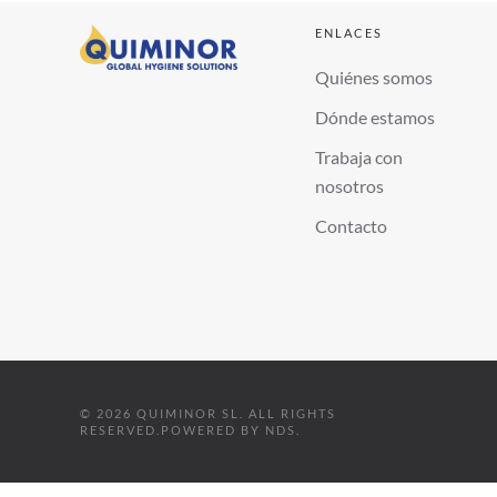
ENLACES
Quiénes somos
Dónde estamos
Trabaja con
nosotros
Contacto
©
2026
QUIMINOR SL. ALL RIGHTS
RESERVED.
POWERED BY
NDS
.