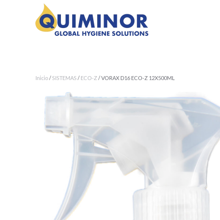
Ir al contenido principal
Inicio
/
SISTEMAS
/
ECO-Z
/ VORAX D16 ECO-Z 12X500ML