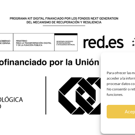
Para ofrecer las m
acceder a la infor
procesar datos com
No consentir o ret
funciones.
Acep