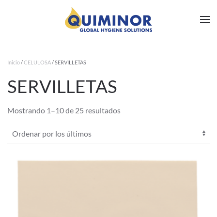
Ir al contenido principal
Inicio
/
CELULOSA
/ SERVILLETAS
SERVILLETAS
Ordenado
Mostrando 1–10 de 25 resultados
por
los
últimos