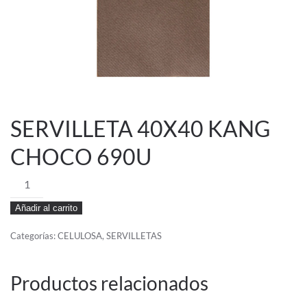
SERVILLETA 40X40 KANG
CHOCO 690U
SERVILLETA
40X40
Añadir al carrito
KANG
CHOCO
Categorías:
CELULOSA
,
SERVILLETAS
690U
cantidad
Productos relacionados