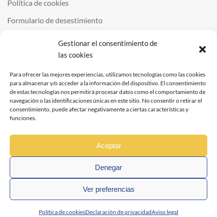
Política de cookies
Formulario de desestimiento
Gestionar el consentimiento de
las cookies
©
2026
QUIMINOR SL. ALL RIGHTS RESERVED.
POWERED BY
NDS
.
Para ofrecer las mejores experiencias, utilizamos tecnologías como las cookies
para almacenar y/o acceder a la información del dispositivo. El consentimiento
de estas tecnologías nos permitirá procesar datos como el comportamiento de
navegación o las identificaciones únicas en este sitio. No consentir o retirar el
consentimiento, puede afectar negativamente a ciertas características y
funciones.
Aceptar
Denegar
Ver preferencias
Política de cookies
Declaración de privacidad
Aviso legal