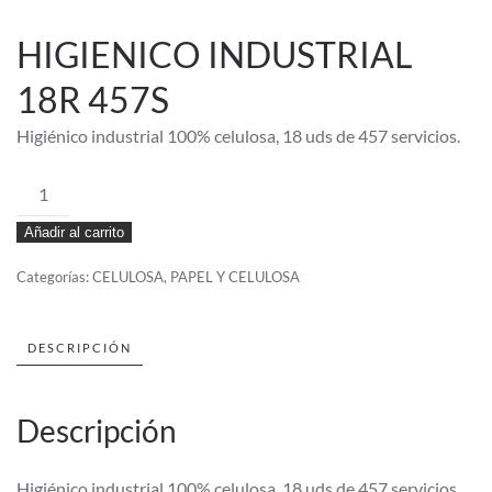
HIGIENICO INDUSTRIAL
18R 457S
Higiénico industrial 100% celulosa, 18 uds de 457 servicios.
HIGIENICO
INDUSTRIAL
Añadir al carrito
18R
457S
Categorías:
CELULOSA
,
PAPEL Y CELULOSA
cantidad
DESCRIPCIÓN
Descripción
Higiénico industrial 100% celulosa, 18 uds de 457 servicios.