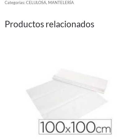
40GR
Categorías:
CELULOSA
,
MANTELERÍA
300U
cantidad
Productos relacionados