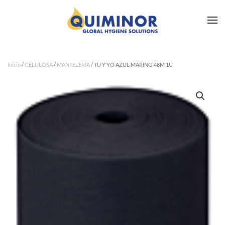
Ir al contenido principal
Inicio
/
CELULOSA
/
MANTELERÍA
/ TU Y YO AZUL MARINO 48M 1U