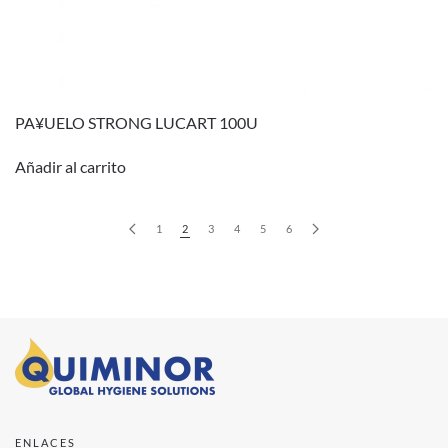
PA¥UELO STRONG LUCART 100U
Añadir al carrito
1
2
3
4
5
6
ENLACES