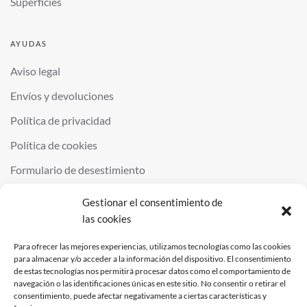
Superficies
AYUDAS
Aviso legal
Envíos y devoluciones
Política de privacidad
Política de cookies
Formulario de desestimiento
Gestionar el consentimiento de
las cookies
©
2026
QUIMINOR SL. ALL RIGHTS RESERVED.
POWERED BY
NDS
.
Para ofrecer las mejores experiencias, utilizamos tecnologías como las cookies
para almacenar y/o acceder a la información del dispositivo. El consentimiento
de estas tecnologías nos permitirá procesar datos como el comportamiento de
navegación o las identificaciones únicas en este sitio. No consentir o retirar el
consentimiento, puede afectar negativamente a ciertas características y