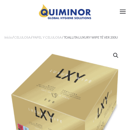
Ir al contenido principal
Inicio
/
CELULOSA
/
PAPEL Y CELULOSA
/ TOALLITA LUXURY WIPE TÉ VER 200U